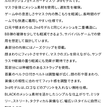
ルのメッシュフェイスガードマスク 3rdモデルです。
マスク全体にメッシュ素材を使用し、通気性を確保。
ゲーム中の息苦しさやマスク内の熱こもりを軽減し、長時間のゲ
ームでも快適に着用しやすい仕様です。
口元や頬まわりは、2ndモデルと同じくメッシュを二重構造に。
BB弾の被弾を少しでも軽減できるよう、サバイバルゲームでの使
用を想定して設計しています。
鼻部分の内側にはノーズクリップを搭載。
顔まわりにフィットさせやすく、マスクのズレを抑えながら、サング
ラスや眼鏡の曇り軽減にも効果が期待できます。
耳部分には伸縮性のあるストラップを使用。
首裏のベルクロ付きベルトは調整幅が広く、顔の形や首まわり、
装備との相性に合わせてフィット感を調整できます。
3rdモデルは、ロゴなどのプリントを入れない無地仕様。
BLACKのメッシュ素材を活かしたシンプルな仕上がりで、ミリタ
リー、ストリート、タクティカル装備など、幅広いスタイルに自然に