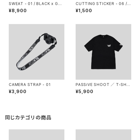
SWEAT - 01 / BLACK x GOL
CUTTING STICKER - 06 / S
D
LASH BLKFOX
¥8,900
¥1,500
CAMERA STRAP - 01
PASSiVE SHOOT ／ T-SHIR
T - 01
¥3,900
¥5,900
同じカテゴリの商品