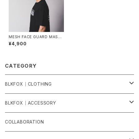
MESH FACE GUARD MASK
- 3rd / BLACK
¥4,900
CATEGORY
BLKFOX｜CLOTHING
T-SHIRTS
BLKFOX｜ACCESSORY
LONG T-SHIRTS
CAP・HAT
COLLABORATION