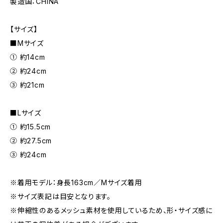
製造国：CHINA
【サイズ】
■Mサイズ
① 約14cm
② 約24cm
③ 約21cm
■Lサイズ
① 約15.5cm
② 約27.5cm
③ 約24cm
※着用モデル：身長163cm／Mサイズ着用
※サイズ表記は目安となります。
※伸縮性のあるメッシュ素材を使用しているため、形・サイズ感に