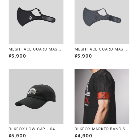
MESH FACE GUARD MASK
MESH FACE GUARD MASK
- 2nd / BLACK
- 2nd / GRAY
¥5,900
¥5,900
BLKFOX LOW CAP - 04
BLKFOX MARKER BAND SE
T / マーカーバンド 4本セット
¥5,900
¥4,900