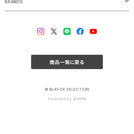
HOODIES
PATCH
BRANDS
SWEAT
STICKER
BF GEAR
JACKET
MASK
FERRO CONCEPTS
BOTTOMS
HOORAG
HRF CONCEPTS
商品一覧に戻る
BELT
PASSiVE SHOOT
© BLKFOX SELECTION
BAG
Spiritus Systems
Powered by
CAPSULE COLLECTION
Superior Defense
OTHER
SUREFIRE