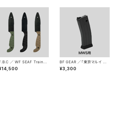
F.B.C ／ WF SEAF Trainer
BF GEAR ／「東京マルイ M
タイプ ダミーナイフ 2nd ver.
WSマガジン専用」CTT Solu
¥14,500
¥3,300
tionsタイプ Mag Cap ３個
入りセット