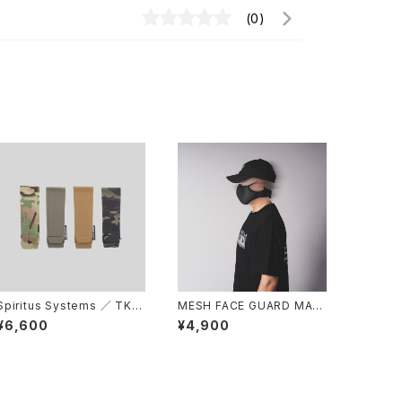
(0)
Spiritus Systems ／ TKO
MESH FACE GUARD MAS
Pouch
K - 3rd / BLACK
¥6,600
¥4,900