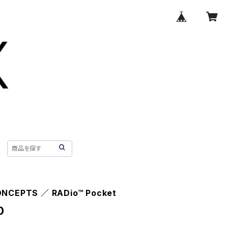
NCEPTS ／ RADio™ Pocket
0