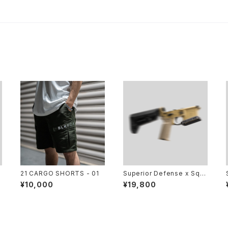
21 CARGO SHORTS - 01
Superior Defense x Squi
P
d x Annex ／ ULTRALIGH
¥10,000
¥19,800
T FLARED MAGWELL