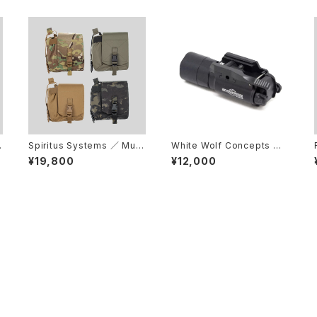
C
Spiritus Systems ／ Muta
White Wolf Concepts ／
nt Pouch
SUREFIRE X300-B Thum
¥19,800
¥12,000
b Ledge [Black] (右利き用
モデル)