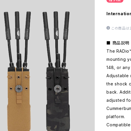
Internatio
この商品は
■ 商品説明
The RADio™ 
mounting y
148, or any 
Adjustable 
the shock 
back. Addit
adjusted fo
Cummerbund
platform.
Compatible