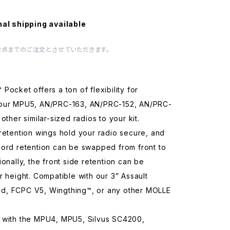
nal shipping available
2点までのご注文とさせていただきます。
Pocket offers a ton of flexibility for
our MPU5, AN/PRC-163, AN/PRC-152, AN/PRC-
other similar-sized radios to your kit.
retention wings hold your radio secure, and
cord retention can be swapped from front to
ionally, the front side retention can be
r height. Compatible with our 3” Assault
, FCPC V5, Wingthing™, or any other MOLLE
 with the MPU4, MPU5, Silvus SC4200,