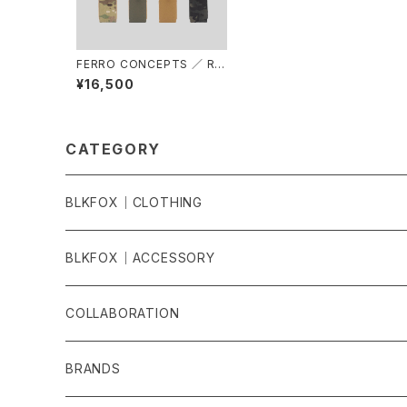
FERRO CONCEPTS ／ RA
Dio™ Pocket
¥16,500
CATEGORY
BLKFOX｜CLOTHING
T-SHIRTS
BLKFOX｜ACCESSORY
LONG T-SHIRTS
CAP・HAT
COLLABORATION
HOODIES
PATCH
BRANDS